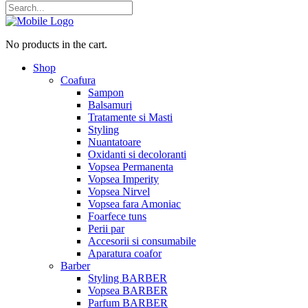
No products in the cart.
Shop
Coafura
Sampon
Balsamuri
Tratamente si Masti
Styling
Nuantatoare
Oxidanti si decoloranti
Vopsea Permanenta
Vopsea Imperity
Vopsea Nirvel
Vopsea fara Amoniac
Foarfece tuns
Perii par
Accesorii si consumabile
Aparatura coafor
Barber
Styling BARBER
Vopsea BARBER
Parfum BARBER