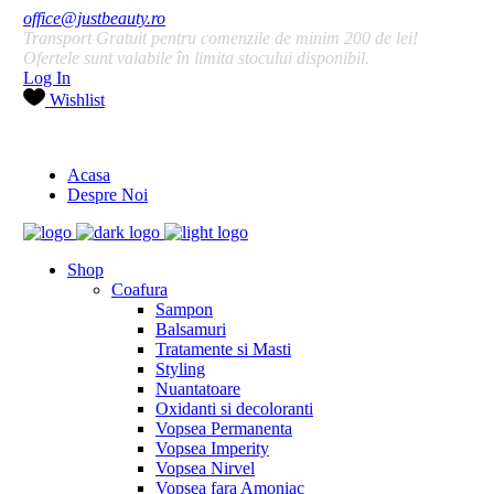
office@justbeauty.ro
Transport Gratuit pentru comenzile de minim 200 de lei!
Ofertele sunt valabile în limita stocului disponibil.
Log In
Wishlist
Acasa
Despre Noi
Shop
Coafura
Sampon
Balsamuri
Tratamente si Masti
Styling
Nuantatoare
Oxidanti si decoloranti
Vopsea Permanenta
Vopsea Imperity
Vopsea Nirvel
Vopsea fara Amoniac