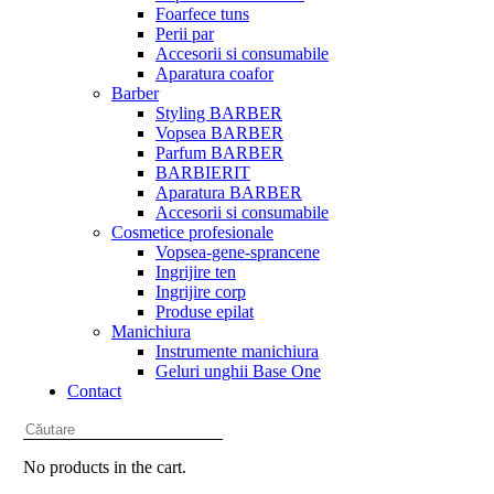
Foarfece tuns
Perii par
Accesorii si consumabile
Aparatura coafor
Barber
Styling BARBER
Vopsea BARBER
Parfum BARBER
BARBIERIT
Aparatura BARBER
Accesorii si consumabile
Cosmetice profesionale
Vopsea-gene-sprancene
Ingrijire ten
Ingrijire corp
Produse epilat
Manichiura
Instrumente manichiura
Geluri unghii Base One
Contact
No products in the cart.