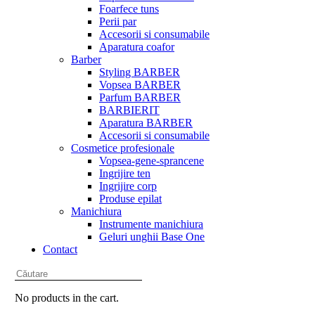
Foarfece tuns
Perii par
Accesorii si consumabile
Aparatura coafor
Barber
Styling BARBER
Vopsea BARBER
Parfum BARBER
BARBIERIT
Aparatura BARBER
Accesorii si consumabile
Cosmetice profesionale
Vopsea-gene-sprancene
Ingrijire ten
Ingrijire corp
Produse epilat
Manichiura
Instrumente manichiura
Geluri unghii Base One
Contact
No products in the cart.