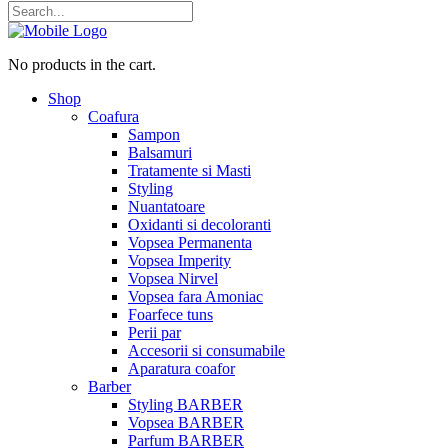
No products in the cart.
Shop
Coafura
Sampon
Balsamuri
Tratamente si Masti
Styling
Nuantatoare
Oxidanti si decoloranti
Vopsea Permanenta
Vopsea Imperity
Vopsea Nirvel
Vopsea fara Amoniac
Foarfece tuns
Perii par
Accesorii si consumabile
Aparatura coafor
Barber
Styling BARBER
Vopsea BARBER
Parfum BARBER