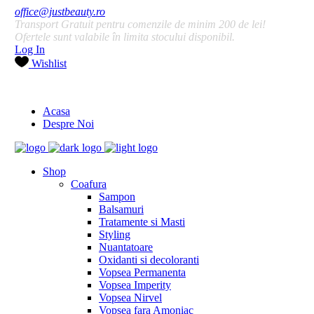
office@justbeauty.ro
Transport Gratuit pentru comenzile de minim 200 de lei!
Ofertele sunt valabile în limita stocului disponibil.
Log In
Wishlist
Acasa
Despre Noi
Shop
Coafura
Sampon
Balsamuri
Tratamente si Masti
Styling
Nuantatoare
Oxidanti si decoloranti
Vopsea Permanenta
Vopsea Imperity
Vopsea Nirvel
Vopsea fara Amoniac