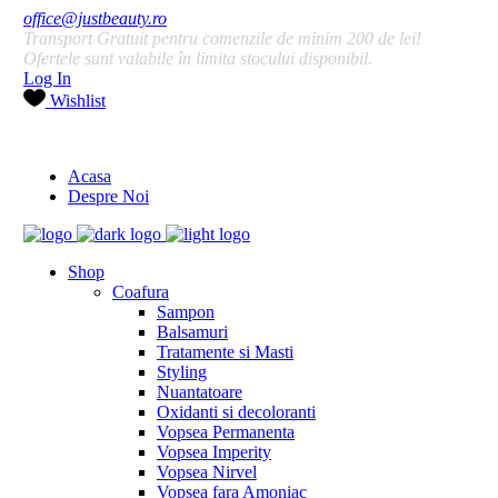
office@justbeauty.ro
Transport Gratuit pentru comenzile de minim 200 de lei!
Ofertele sunt valabile în limita stocului disponibil.
Log In
Wishlist
Acasa
Despre Noi
Shop
Coafura
Sampon
Balsamuri
Tratamente si Masti
Styling
Nuantatoare
Oxidanti si decoloranti
Vopsea Permanenta
Vopsea Imperity
Vopsea Nirvel
Vopsea fara Amoniac