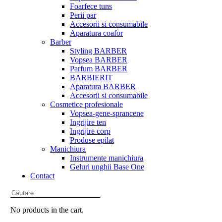
Foarfece tuns
Perii par
Accesorii si consumabile
Aparatura coafor
Barber
Styling BARBER
Vopsea BARBER
Parfum BARBER
BARBIERIT
Aparatura BARBER
Accesorii si consumabile
Cosmetice profesionale
Vopsea-gene-sprancene
Ingrijire ten
Ingrijire corp
Produse epilat
Manichiura
Instrumente manichiura
Geluri unghii Base One
Contact
No products in the cart.