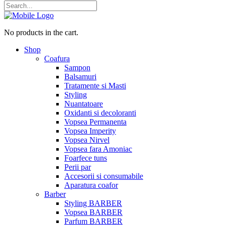
No products in the cart.
Shop
Coafura
Sampon
Balsamuri
Tratamente si Masti
Styling
Nuantatoare
Oxidanti si decoloranti
Vopsea Permanenta
Vopsea Imperity
Vopsea Nirvel
Vopsea fara Amoniac
Foarfece tuns
Perii par
Accesorii si consumabile
Aparatura coafor
Barber
Styling BARBER
Vopsea BARBER
Parfum BARBER