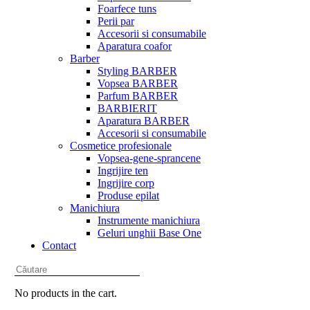
Foarfece tuns
Perii par
Accesorii si consumabile
Aparatura coafor
Barber
Styling BARBER
Vopsea BARBER
Parfum BARBER
BARBIERIT
Aparatura BARBER
Accesorii si consumabile
Cosmetice profesionale
Vopsea-gene-sprancene
Ingrijire ten
Ingrijire corp
Produse epilat
Manichiura
Instrumente manichiura
Geluri unghii Base One
Contact
No products in the cart.