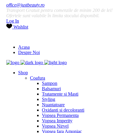
office@justbeauty.ro
Transport Gratuit pentru comenzile de minim 200 de lei!
Ofertele sunt valabile în limita stocului disponibil.
Log In
Wishlist
Acasa
Despre Noi
Shop
Coafura
Sampon
Balsamuri
Tratamente si Masti
Styling
Nuantatoare
Oxidanti si decoloranti
Vopsea Permanenta
Vopsea Imperity
Vopsea Nirvel
Vopsea fara Amoniac