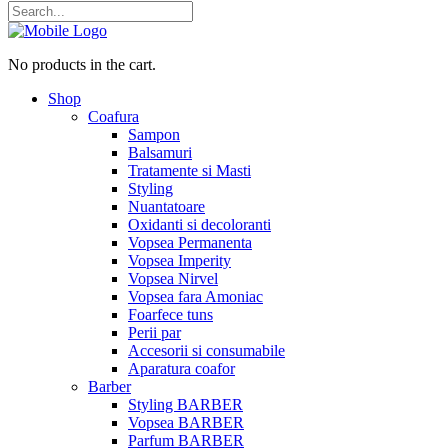
No products in the cart.
Shop
Coafura
Sampon
Balsamuri
Tratamente si Masti
Styling
Nuantatoare
Oxidanti si decoloranti
Vopsea Permanenta
Vopsea Imperity
Vopsea Nirvel
Vopsea fara Amoniac
Foarfece tuns
Perii par
Accesorii si consumabile
Aparatura coafor
Barber
Styling BARBER
Vopsea BARBER
Parfum BARBER