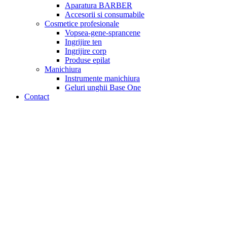
Aparatura BARBER
Accesorii si consumabile
Cosmetice profesionale
Vopsea-gene-sprancene
Ingrijire ten
Ingrijire corp
Produse epilat
Manichiura
Instrumente manichiura
Geluri unghii Base One
Contact