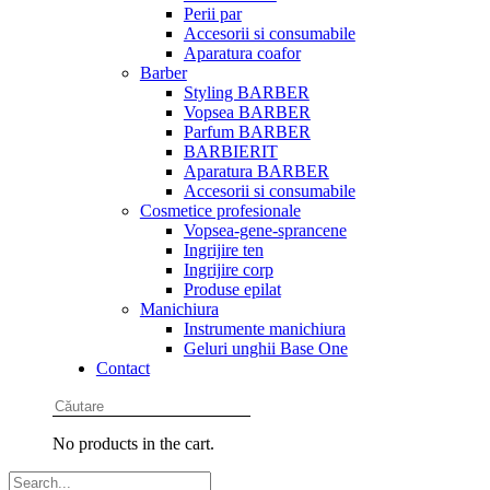
Perii par
Accesorii si consumabile
Aparatura coafor
Barber
Styling BARBER
Vopsea BARBER
Parfum BARBER
BARBIERIT
Aparatura BARBER
Accesorii si consumabile
Cosmetice profesionale
Vopsea-gene-sprancene
Ingrijire ten
Ingrijire corp
Produse epilat
Manichiura
Instrumente manichiura
Geluri unghii Base One
Contact
No products in the cart.