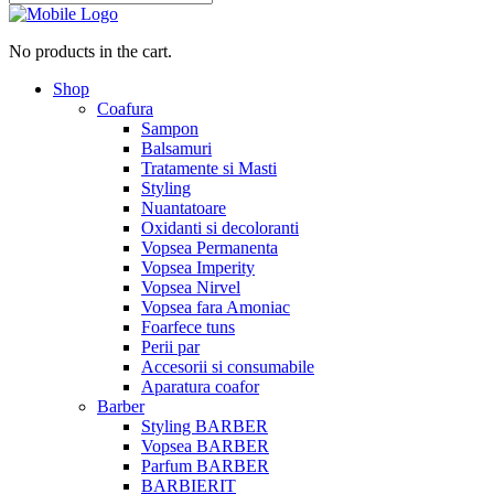
No products in the cart.
Shop
Coafura
Sampon
Balsamuri
Tratamente si Masti
Styling
Nuantatoare
Oxidanti si decoloranti
Vopsea Permanenta
Vopsea Imperity
Vopsea Nirvel
Vopsea fara Amoniac
Foarfece tuns
Perii par
Accesorii si consumabile
Aparatura coafor
Barber
Styling BARBER
Vopsea BARBER
Parfum BARBER
BARBIERIT