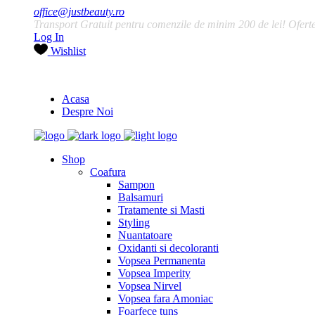
office@justbeauty.ro
Transport Gratuit pentru comenzile de minim 200 de lei! Ofertele
Log In
Wishlist
Acasa
Despre Noi
Shop
Coafura
Sampon
Balsamuri
Tratamente si Masti
Styling
Nuantatoare
Oxidanti si decoloranti
Vopsea Permanenta
Vopsea Imperity
Vopsea Nirvel
Vopsea fara Amoniac
Foarfece tuns