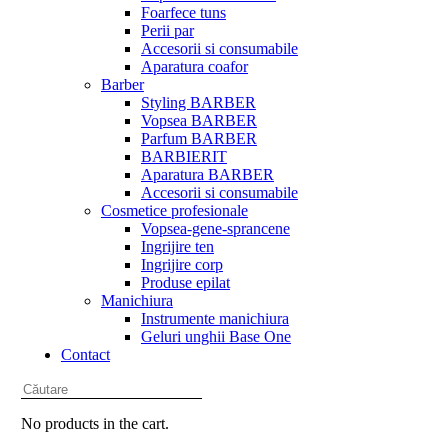
Foarfece tuns
Perii par
Accesorii si consumabile
Aparatura coafor
Barber
Styling BARBER
Vopsea BARBER
Parfum BARBER
BARBIERIT
Aparatura BARBER
Accesorii si consumabile
Cosmetice profesionale
Vopsea-gene-sprancene
Ingrijire ten
Ingrijire corp
Produse epilat
Manichiura
Instrumente manichiura
Geluri unghii Base One
Contact
No products in the cart.