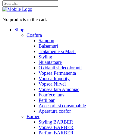
No products in the cart.
Shop
Coafura
Sampon
Balsamuri
Tratamente si Masti
Styling
Nuantatoare
Oxidanti si decoloranti
Vopsea Permanenta
Vopsea Imperity
Vopsea Nirvel
Vopsea fara Amoniac
Foarfece tuns
Perii par
Accesorii si consumabile
Aparatura coafor
Barber
Styling BARBER
Vopsea BARBER
Parfum BARBER