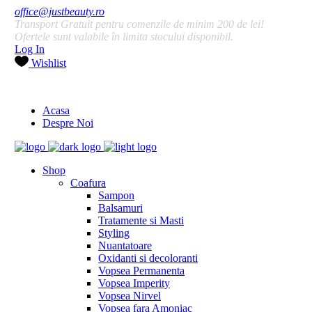
office@justbeauty.ro
Transport Gratuit pentru comenzile de minim 200 de lei!
Ofertele sunt valabile în limita stocului disponibil.
Log In
Wishlist
Acasa
Despre Noi
Shop
Coafura
Sampon
Balsamuri
Tratamente si Masti
Styling
Nuantatoare
Oxidanti si decoloranti
Vopsea Permanenta
Vopsea Imperity
Vopsea Nirvel
Vopsea fara Amoniac