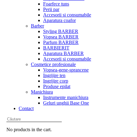
Foarfece tuns
Perii par
Accesorii si consumabile
Aparatura coafor
Barber
Styling BARBER
Vopsea BARBER
Parfum BARBER
BARBIERIT
Aparatura BARBER
Accesorii si consumabile
Cosmetice profesionale
Vopsea-gene-sprancene
Ingrijire ten
Ingrijire corp
Produse epilat
Manichiura
Instrumente manichiura
Geluri unghii Base One
Contact
No products in the cart.