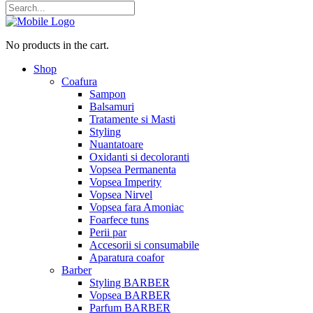
No products in the cart.
Shop
Coafura
Sampon
Balsamuri
Tratamente si Masti
Styling
Nuantatoare
Oxidanti si decoloranti
Vopsea Permanenta
Vopsea Imperity
Vopsea Nirvel
Vopsea fara Amoniac
Foarfece tuns
Perii par
Accesorii si consumabile
Aparatura coafor
Barber
Styling BARBER
Vopsea BARBER
Parfum BARBER