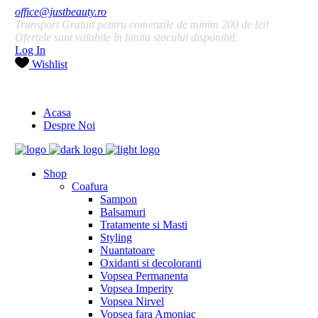
office@justbeauty.ro
Transport Gratuit pentru comenzile de minim 200 de lei!
Ofertele sunt valabile în limita stocului disponibil.
Log In
Wishlist
Acasa
Despre Noi
Shop
Coafura
Sampon
Balsamuri
Tratamente si Masti
Styling
Nuantatoare
Oxidanti si decoloranti
Vopsea Permanenta
Vopsea Imperity
Vopsea Nirvel
Vopsea fara Amoniac