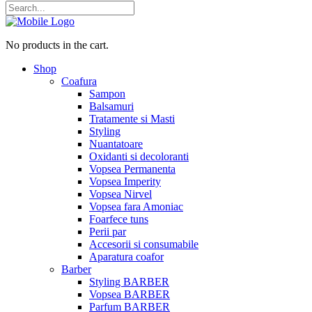
No products in the cart.
Shop
Coafura
Sampon
Balsamuri
Tratamente si Masti
Styling
Nuantatoare
Oxidanti si decoloranti
Vopsea Permanenta
Vopsea Imperity
Vopsea Nirvel
Vopsea fara Amoniac
Foarfece tuns
Perii par
Accesorii si consumabile
Aparatura coafor
Barber
Styling BARBER
Vopsea BARBER
Parfum BARBER