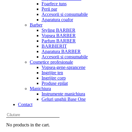
Foarfece tuns
Perii par
Accesorii si consumabile
Aparatura coafor
Barber
Styling BARBER
Vopsea BARBER
Parfum BARBER
BARBIERIT
Aparatura BARBER
Accesorii si consumabile
Cosmetice profesionale
Vopsea-gene-sprancene
Ingrijire ten
Ingrijire corp
Produse epilat
Manichiura
Instrumente manichiura
Geluri unghii Base One
Contact
No products in the cart.