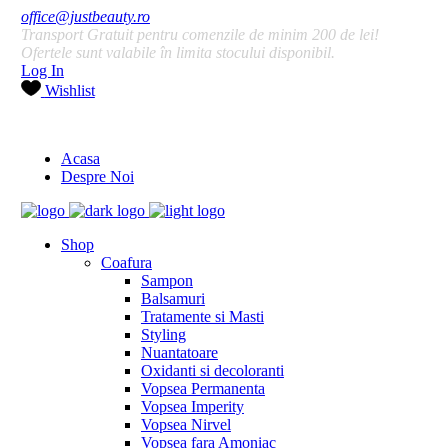
office@justbeauty.ro
Transport Gratuit pentru comenzile de minim 200 de lei!
Ofertele sunt valabile în limita stocului disponibil.
Log In
Wishlist
Acasa
Despre Noi
Shop
Coafura
Sampon
Balsamuri
Tratamente si Masti
Styling
Nuantatoare
Oxidanti si decoloranti
Vopsea Permanenta
Vopsea Imperity
Vopsea Nirvel
Vopsea fara Amoniac