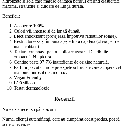
hidrolizate si soia care maresc calitatea parului oferind elasticitate
maxima, stralucire si culoare de lunga durata.
Beneficii:
Acoperire 100%.
Culori vii, intense și de lungă durată.
Efect antioxidant (protejează împotriva radiațiilor solare).
Restructurează și îmbunătățește fibra capilară (oferă păr de
înaltă calitate).
Textura cremoasa pentru aplicare usoara. Distribuție
omogenă. Nu picura.
Conține peste 97,7% ingrediente de origine naturală.
Parfum plăcut cu note proaspete și fructate care acoperă cel
mai bine mirosul de amoniac.
Vegan Friendly.
Fără silicon.
Testat dermatologic.
Recenzii
Nu există recenzii până acum.
Numai clienții autentificați, care au cumpărat acest produs, pot să
scrie o recenzie.