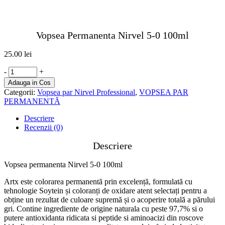
Vopsea Permanenta Nirvel 5-0 100ml
25.00
lei
Vopsea
-
+
permanenta
Adauga in Cos
Nirvel
Categorii:
Vopsea par Nirvel Professional
,
VOPSEA PAR
5-
PERMANENTĂ
0
100ml
Descriere
quantity
Recenzii (0)
Descriere
Vopsea permanenta Nirvel 5-0 100ml
Artx este colorarea permanentă prin excelență, formulată cu
tehnologie Soytein și coloranți de oxidare atent selectați pentru a
obține un rezultat de culoare supremă și o acoperire totală a părului
gri. Contine ingrediente de origine naturala cu peste 97,7% si o
putere antioxidanta ridicata si peptide si aminoacizi din roscove