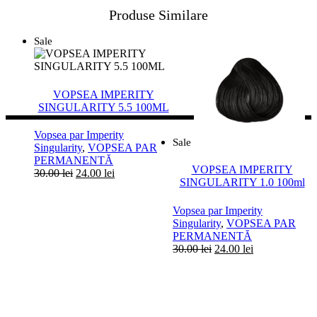
Produse Similare
Sale
VOPSEA IMPERITY
SINGULARITY 5.5 100ML
Vopsea par Imperity
Sale
Singularity
,
VOPSEA PAR
PERMANENTĂ
VOPSEA IMPERITY
Prețul
Prețul
30.00
lei
24.00
lei
SINGULARITY 1.0 100ml
inițial
curent
a
este:
Vopsea par Imperity
fost:
24.00 lei.
Singularity
,
VOPSEA PAR
30.00 lei.
PERMANENTĂ
Prețul
Prețul
30.00
lei
24.00
lei
inițial
curent
a
este:
fost:
24.00 lei.
30.00 lei.