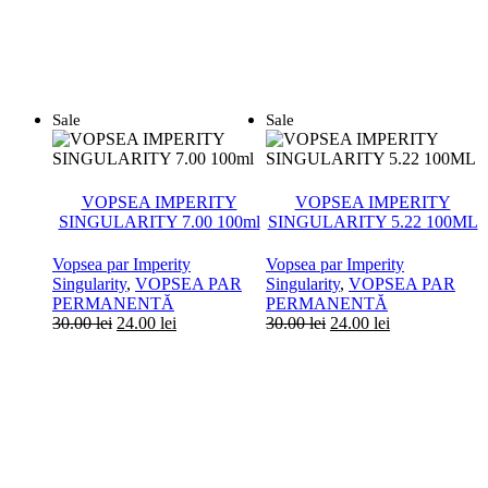
Sale
Sale
VOPSEA IMPERITY
VOPSEA IMPERITY
SINGULARITY 7.00 100ml
SINGULARITY 5.22 100ML
Vopsea par Imperity
Vopsea par Imperity
Singularity
,
VOPSEA PAR
Singularity
,
VOPSEA PAR
PERMANENTĂ
PERMANENTĂ
Prețul
Prețul
Prețul
Prețul
30.00
lei
24.00
lei
30.00
lei
24.00
lei
inițial
curent
inițial
curent
a
este:
a
este:
fost:
24.00 lei.
fost:
24.00 lei.
30.00 lei.
30.00 lei.