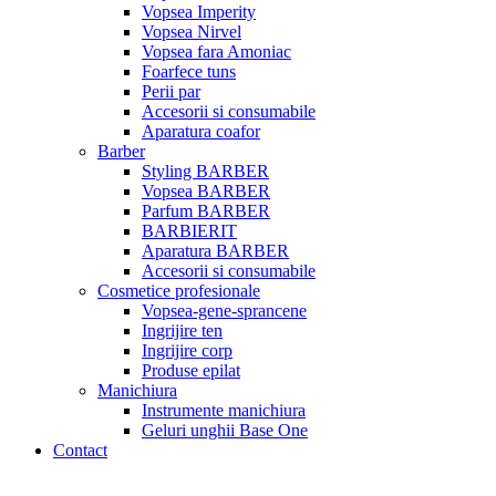
Vopsea Imperity
Vopsea Nirvel
Vopsea fara Amoniac
Foarfece tuns
Perii par
Accesorii si consumabile
Aparatura coafor
Barber
Styling BARBER
Vopsea BARBER
Parfum BARBER
BARBIERIT
Aparatura BARBER
Accesorii si consumabile
Cosmetice profesionale
Vopsea-gene-sprancene
Ingrijire ten
Ingrijire corp
Produse epilat
Manichiura
Instrumente manichiura
Geluri unghii Base One
Contact