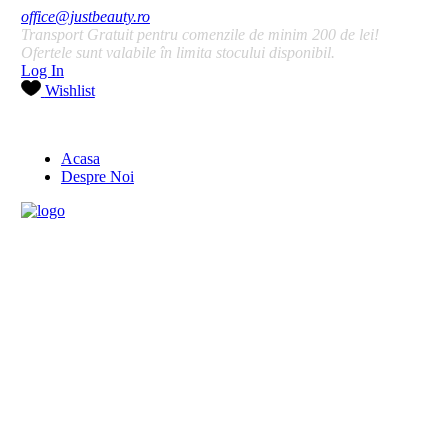
office@justbeauty.ro
Transport Gratuit pentru comenzile de minim 200 de lei!
Ofertele sunt valabile în limita stocului disponibil.
Log In
Wishlist
Acasa
Despre Noi