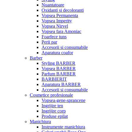
Nuantatoare
Oxidanti si decoloranti
Vopsea Permanenta
Vopsea Imperity
Vopsea Nirvel
Vopsea fara Amoniac
Foarfece tuns
Perii par
Accesorii si consumabile
Aparatura coafor
Barber
Styling BARBER
Vopsea BARBER
Parfum BARBER
BARBIERIT
Aparatura BARBER
Accesorii si consumabile
Cosmetice profesionale
Vopsea-gene-sprancene
Ingrijire ten
Ingrijire corp
Produse epilat
Manichiura
Instrumente manichiura