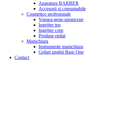
Aparatura BARBER
Accesorii si consumabile
Cosmetice profesionale
Vopsea-gene-sprancene
Ingrijire ten
Ingrijire corp
Produse epilat
Manichiura
Instrumente manichiura
Geluri unghii Base One
Contact