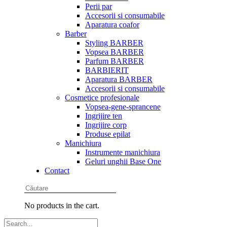
Perii par
Accesorii si consumabile
Aparatura coafor
Barber
Styling BARBER
Vopsea BARBER
Parfum BARBER
BARBIERIT
Aparatura BARBER
Accesorii si consumabile
Cosmetice profesionale
Vopsea-gene-sprancene
Ingrijire ten
Ingrijire corp
Produse epilat
Manichiura
Instrumente manichiura
Geluri unghii Base One
Contact
No products in the cart.