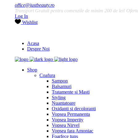
office@justbeauty.ro
Transport Gratuit pentru comenzile de minim 200 de lei! Ofertele
Log In
Wishlist
Acasa
Despre Noi
Shop
Coafura
Sampon
Balsamuri
Tratamente si Masti
Styling
Nuantatoare
Oxidanti si decoloranti
Vopsea Permanenta
Vopsea Imperity
Vopsea Nirvel
Vopsea fara Amoniac
Foarfece tuns