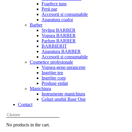
Foarfece tuns
Perii par
Accesorii si consumabile
Aparatura coafor
Barber
Styling BARBER
Vopsea BARBER
Parfum BARBER
BARBIERIT
Aparatura BARBER
Accesorii si consumabile
Cosmetice profesionale
Vopsea-gene-sprancene
Ingrijire ten
Ingrijire corp
Produse epilat
Manichiura
Instrumente manichiura
Geluri unghii Base One
Contact
No products in the cart.