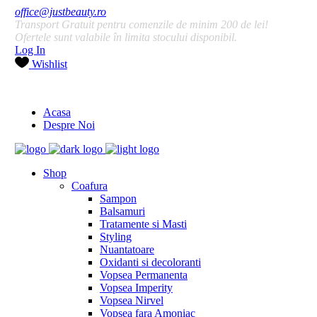
office@justbeauty.ro
Transport Gratuit pentru comenzile de minim 200 de lei!
Ofertele sunt valabile în limita stocului disponibil.
Log In
Wishlist
Acasa
Despre Noi
Shop
Coafura
Sampon
Balsamuri
Tratamente si Masti
Styling
Nuantatoare
Oxidanti si decoloranti
Vopsea Permanenta
Vopsea Imperity
Vopsea Nirvel
Vopsea fara Amoniac