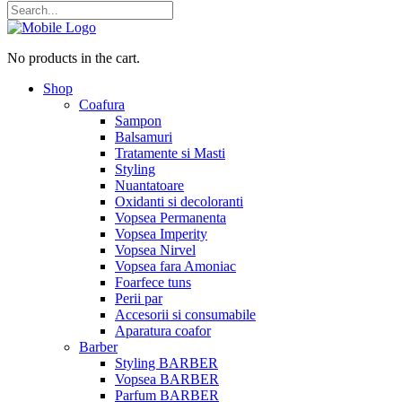
No products in the cart.
Shop
Coafura
Sampon
Balsamuri
Tratamente si Masti
Styling
Nuantatoare
Oxidanti si decoloranti
Vopsea Permanenta
Vopsea Imperity
Vopsea Nirvel
Vopsea fara Amoniac
Foarfece tuns
Perii par
Accesorii si consumabile
Aparatura coafor
Barber
Styling BARBER
Vopsea BARBER
Parfum BARBER