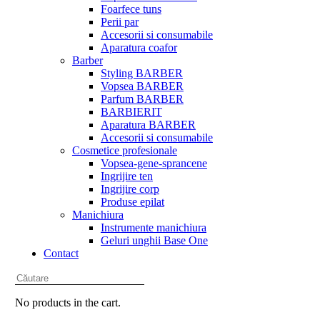
Foarfece tuns
Perii par
Accesorii si consumabile
Aparatura coafor
Barber
Styling BARBER
Vopsea BARBER
Parfum BARBER
BARBIERIT
Aparatura BARBER
Accesorii si consumabile
Cosmetice profesionale
Vopsea-gene-sprancene
Ingrijire ten
Ingrijire corp
Produse epilat
Manichiura
Instrumente manichiura
Geluri unghii Base One
Contact
No products in the cart.