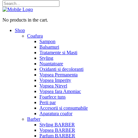
No products in the cart.
Shop
Coafura
Sampon
Balsamuri
Tratamente si Masti
Styling
Nuantatoare
Oxidanti si decoloranti
Vopsea Permanenta
Vopsea Imperity
Vopsea Nirvel
Vopsea fara Amoniac
Foarfece tuns
Perii par
Accesorii si consumabile
Aparatura coafor
Barber
Styling BARBER
Vopsea BARBER
Parfum BARBER