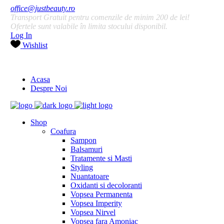
office@justbeauty.ro
Transport Gratuit pentru comenzile de minim 200 de lei!
Ofertele sunt valabile în limita stocului disponibil.
Log In
Wishlist
Acasa
Despre Noi
Shop
Coafura
Sampon
Balsamuri
Tratamente si Masti
Styling
Nuantatoare
Oxidanti si decoloranti
Vopsea Permanenta
Vopsea Imperity
Vopsea Nirvel
Vopsea fara Amoniac