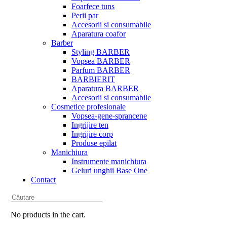
Foarfece tuns
Perii par
Accesorii si consumabile
Aparatura coafor
Barber
Styling BARBER
Vopsea BARBER
Parfum BARBER
BARBIERIT
Aparatura BARBER
Accesorii si consumabile
Cosmetice profesionale
Vopsea-gene-sprancene
Ingrijire ten
Ingrijire corp
Produse epilat
Manichiura
Instrumente manichiura
Geluri unghii Base One
Contact
No products in the cart.