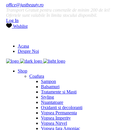
office@justbeauty.ro
Transport Gratuit pentru comenzile de minim 200 de lei!
Ofertele sunt valabile în limita stocului disponibil.
Log In
Wishlist
Acasa
Despre Noi
Shop
Coafura
Sampon
Balsamuri
Tratamente si Masti
Styling
Nuantatoare
Oxidanti si decoloranti
Vopsea Permanenta
Vopsea Imperity
Vopsea Nirvel
Vopsea fara Amoniac