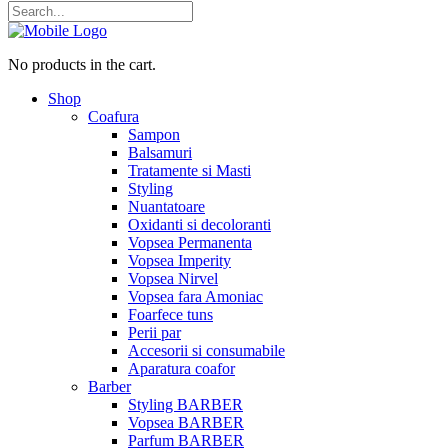
No products in the cart.
Shop
Coafura
Sampon
Balsamuri
Tratamente si Masti
Styling
Nuantatoare
Oxidanti si decoloranti
Vopsea Permanenta
Vopsea Imperity
Vopsea Nirvel
Vopsea fara Amoniac
Foarfece tuns
Perii par
Accesorii si consumabile
Aparatura coafor
Barber
Styling BARBER
Vopsea BARBER
Parfum BARBER