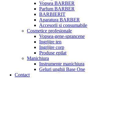
Vopsea BARBER
Parfum BARBER
BARBIERIT
Aparatura BARBER
Accesorii si consumabile
Cosmetice profesionale
Vopsea-gene-sprancene
Ingrijire ten
Ingrijire corp
Produse epilat
Manichiura
Instrumente manichiura
Geluri unghii Base One
Contact