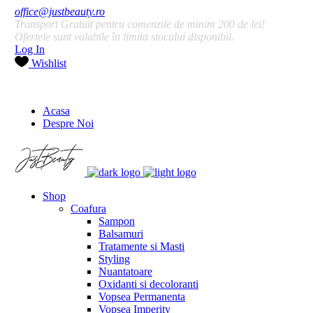
office@justbeauty.ro
Transport Gratuit pentru comenzile de minim 200 de lei!
Ofertele sunt valabile în limita stocului disponibil.
Log In
Wishlist
Acasa
Despre Noi
Shop
Coafura
Sampon
Balsamuri
Tratamente si Masti
Styling
Nuantatoare
Oxidanti si decoloranti
Vopsea Permanenta
Vopsea Imperity