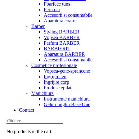
Foarfece tuns
Perii par
Accesorii si consumabile
Aparatura coafor
Barber
Styling BARBER
Vopsea BARBER
Parfum BARBER
BARBIERIT
Aparatura BARBER
Accesorii si consumabile
Cosmetice profesionale
Vopsea-gene-sprancene
Ingrijire ten
Ingrijire corp
Produse epilat
Manichiura
Instrumente manichiura
Geluri unghii Base One
Contact
No products in the cart.