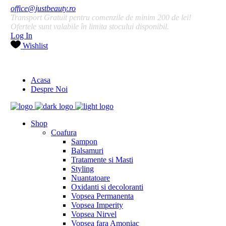
office@justbeauty.ro
Transport Gratuit pentru comenzile de minim 200 de lei!
Ofertele sunt valabile în limita stocului disponibil.
Log In
Wishlist
Acasa
Despre Noi
Shop
Coafura
Sampon
Balsamuri
Tratamente si Masti
Styling
Nuantatoare
Oxidanti si decoloranti
Vopsea Permanenta
Vopsea Imperity
Vopsea Nirvel
Vopsea fara Amoniac