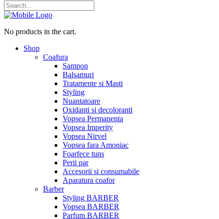
No products in the cart.
Shop
Coafura
Sampon
Balsamuri
Tratamente si Masti
Styling
Nuantatoare
Oxidanti si decoloranti
Vopsea Permanenta
Vopsea Imperity
Vopsea Nirvel
Vopsea fara Amoniac
Foarfece tuns
Perii par
Accesorii si consumabile
Aparatura coafor
Barber
Styling BARBER
Vopsea BARBER
Parfum BARBER